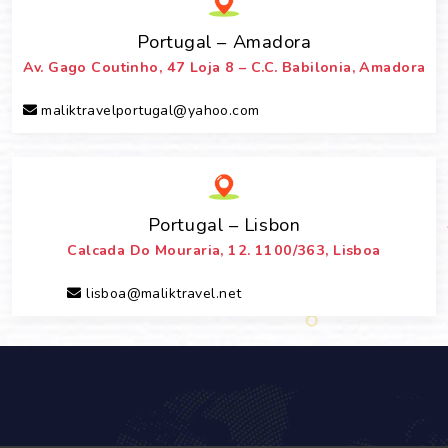
Portugal – Amadora
Av. Gago Coutinho, 47 Loja 8 – C.C. Babilonia, Amadora
maliktravelportugal@yahoo.com
Portugal – Lisbon
Calcada Do Mouraria, 12. 1100/363, Lisboa
lisboa@maliktravel.net